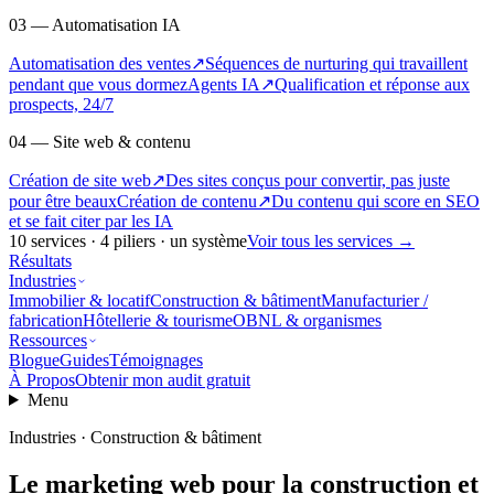
03 — Automatisation IA
Automatisation des ventes
↗
Séquences de nurturing qui travaillent
pendant que vous dormez
Agents IA
↗
Qualification et réponse aux
prospects, 24/7
04 — Site web & contenu
Création de site web
↗
Des sites conçus pour convertir, pas juste
pour être beaux
Création de contenu
↗
Du contenu qui score en SEO
et se fait citer par les IA
10
services ·
4
piliers · un système
Voir tous les services
→
Résultats
Industries
Immobilier & locatif
Construction & bâtiment
Manufacturier /
fabrication
Hôtellerie & tourisme
OBNL & organismes
Ressources
Blogue
Guides
Témoignages
À Propos
Obtenir mon audit gratuit
Menu
Industries · Construction & bâtiment
Le marketing web pour la construction et