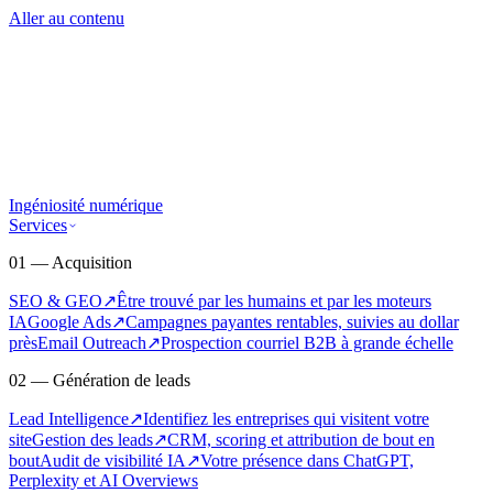
Aller au contenu
Ingéniosité numérique
Services
01 — Acquisition
SEO & GEO
↗
Être trouvé par les humains et par les moteurs
IA
Google Ads
↗
Campagnes payantes rentables, suivies au dollar
près
Email Outreach
↗
Prospection courriel B2B à grande échelle
02 — Génération de leads
Lead Intelligence
↗
Identifiez les entreprises qui visitent votre
site
Gestion des leads
↗
CRM, scoring et attribution de bout en
bout
Audit de visibilité IA
↗
Votre présence dans ChatGPT,
Perplexity et AI Overviews