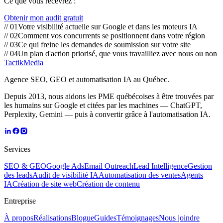
Ce que vous recevrez :
Obtenir mon audit gratuit
//
01
Votre visibilité actuelle sur Google et dans les moteurs IA
//
02
Comment vos concurrents se positionnent dans votre région
//
03
Ce qui freine les demandes de soumission sur votre site
//
04
Un plan d'action priorisé, que vous travailliez avec nous ou non
TactikMedia
Agence SEO, GEO et automatisation IA au Québec.
Depuis 2013, nous aidons les PME québécoises à être trouvées par
les humains sur Google et citées par les machines — ChatGPT,
Perplexity, Gemini — puis à convertir grâce à l'automatisation IA.
Services
SEO & GEO
Google Ads
Email Outreach
Lead Intelligence
Gestion
des leads
Audit de visibilité IA
Automatisation des ventes
Agents
IA
Création de site web
Création de contenu
Entreprise
À propos
Réalisations
Blogue
Guides
Témoignages
Nous joindre