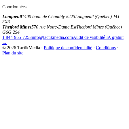
Coordonnées
Longueuil
1490 boul. de Chambly #225
Longueuil (Québec) J4J
3X3
Thetford Mines
570 rue Notre-Dame Est
Thetford Mines (Québec)
G6G 2S4
1 844-955-7258
info@tactikmedia.com
Audit de visibilité IA gratuit
→
©
2026
TactikMedia
·
Politique de confidentialité
·
Conditions
·
Plan du site
tactikmedia
.