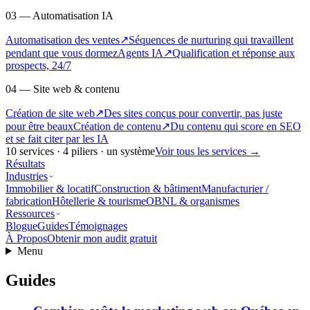
03 — Automatisation IA
Automatisation des ventes
↗
Séquences de nurturing qui travaillent
pendant que vous dormez
Agents IA
↗
Qualification et réponse aux
prospects, 24/7
04 — Site web & contenu
Création de site web
↗
Des sites conçus pour convertir, pas juste
pour être beaux
Création de contenu
↗
Du contenu qui score en SEO
et se fait citer par les IA
10
services ·
4
piliers · un système
Voir tous les services
→
Résultats
Industries
Immobilier & locatif
Construction & bâtiment
Manufacturier /
fabrication
Hôtellerie & tourisme
OBNL & organismes
Ressources
Blogue
Guides
Témoignages
À Propos
Obtenir mon audit gratuit
Menu
Guides