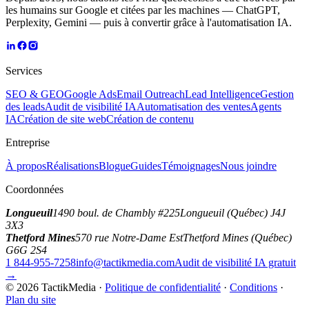
les humains sur Google et citées par les machines — ChatGPT,
Perplexity, Gemini — puis à convertir grâce à l'automatisation IA.
Services
SEO & GEO
Google Ads
Email Outreach
Lead Intelligence
Gestion
des leads
Audit de visibilité IA
Automatisation des ventes
Agents
IA
Création de site web
Création de contenu
Entreprise
À propos
Réalisations
Blogue
Guides
Témoignages
Nous joindre
Coordonnées
Longueuil
1490 boul. de Chambly #225
Longueuil (Québec) J4J
3X3
Thetford Mines
570 rue Notre-Dame Est
Thetford Mines (Québec)
G6G 2S4
1 844-955-7258
info@tactikmedia.com
Audit de visibilité IA gratuit
→
©
2026
TactikMedia
·
Politique de confidentialité
·
Conditions
·
Plan du site