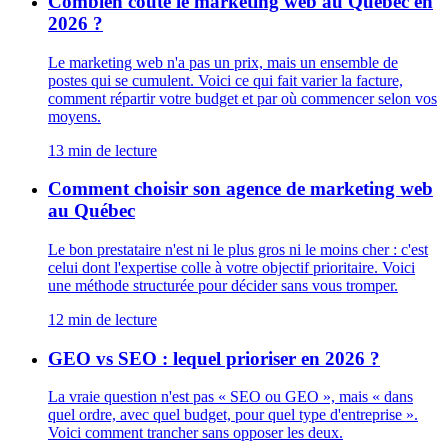
Combien coûte le marketing web au Québec en
2026 ?
Le marketing web n'a pas un prix, mais un ensemble de
postes qui se cumulent. Voici ce qui fait varier la facture,
comment répartir votre budget et par où commencer selon vos
moyens.
13
min de lecture
Comment choisir son agence de marketing web
au Québec
Le bon prestataire n'est ni le plus gros ni le moins cher : c'est
celui dont l'expertise colle à votre objectif prioritaire. Voici
une méthode structurée pour décider sans vous tromper.
12
min de lecture
GEO vs SEO : lequel prioriser en 2026 ?
La vraie question n'est pas « SEO ou GEO », mais « dans
quel ordre, avec quel budget, pour quel type d'entreprise ».
Voici comment trancher sans opposer les deux.