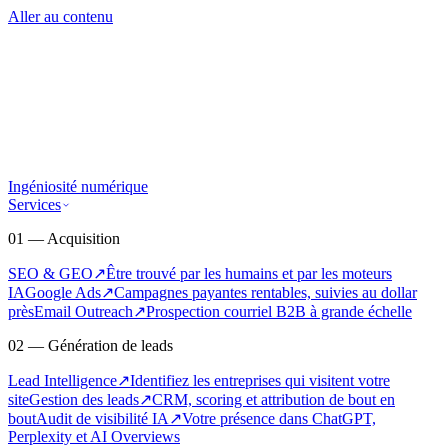
Aller au contenu
Ingéniosité numérique
Services
01 — Acquisition
SEO & GEO
↗
Être trouvé par les humains et par les moteurs
IA
Google Ads
↗
Campagnes payantes rentables, suivies au dollar
près
Email Outreach
↗
Prospection courriel B2B à grande échelle
02 — Génération de leads
Lead Intelligence
↗
Identifiez les entreprises qui visitent votre
site
Gestion des leads
↗
CRM, scoring et attribution de bout en
bout
Audit de visibilité IA
↗
Votre présence dans ChatGPT,
Perplexity et AI Overviews