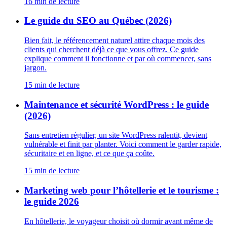
16
min de lecture
Le guide du SEO au Québec (2026)
Bien fait, le référencement naturel attire chaque mois des
clients qui cherchent déjà ce que vous offrez. Ce guide
explique comment il fonctionne et par où commencer, sans
jargon.
15
min de lecture
Maintenance et sécurité WordPress : le guide
(2026)
Sans entretien régulier, un site WordPress ralentit, devient
vulnérable et finit par planter. Voici comment le garder rapide,
sécuritaire et en ligne, et ce que ça coûte.
15
min de lecture
Marketing web pour l’hôtellerie et le tourisme :
le guide 2026
En hôtellerie, le voyageur choisit où dormir avant même de