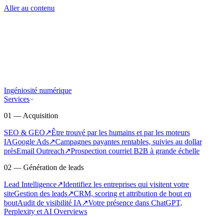
Aller au contenu
Ingéniosité numérique
Services
01 — Acquisition
SEO & GEO
↗
Être trouvé par les humains et par les moteurs
IA
Google Ads
↗
Campagnes payantes rentables, suivies au dollar
près
Email Outreach
↗
Prospection courriel B2B à grande échelle
02 — Génération de leads
Lead Intelligence
↗
Identifiez les entreprises qui visitent votre
site
Gestion des leads
↗
CRM, scoring et attribution de bout en
bout
Audit de visibilité IA
↗
Votre présence dans ChatGPT,
Perplexity et AI Overviews