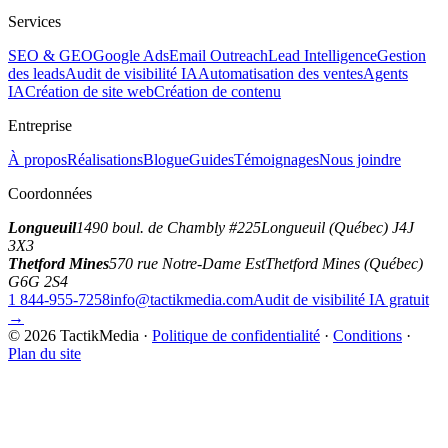
Services
SEO & GEO
Google Ads
Email Outreach
Lead Intelligence
Gestion
des leads
Audit de visibilité IA
Automatisation des ventes
Agents
IA
Création de site web
Création de contenu
Entreprise
À propos
Réalisations
Blogue
Guides
Témoignages
Nous joindre
Coordonnées
Longueuil
1490 boul. de Chambly #225
Longueuil (Québec) J4J
3X3
Thetford Mines
570 rue Notre-Dame Est
Thetford Mines (Québec)
G6G 2S4
1 844-955-7258
info@tactikmedia.com
Audit de visibilité IA gratuit
→
©
2026
TactikMedia
·
Politique de confidentialité
·
Conditions
·
Plan du site
tactikmedia
.