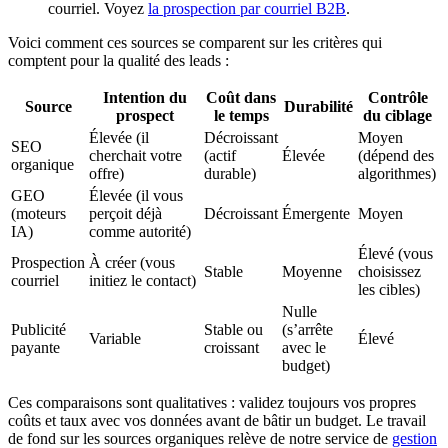
courriel. Voyez
la prospection par courriel B2B
.
Voici comment ces sources se comparent sur les critères qui
comptent pour la qualité des leads :
Intention du
Coût dans
Contrôle
Source
Durabilité
prospect
le temps
du ciblage
Élevée (il
Décroissant
Moyen
SEO
cherchait votre
(actif
Élevée
(dépend des
organique
offre)
durable)
algorithmes)
GEO
Élevée (il vous
(moteurs
perçoit déjà
Décroissant
Émergente
Moyen
IA)
comme autorité)
Élevé (vous
Prospection
À créer (vous
Stable
Moyenne
choisissez
courriel
initiez le contact)
les cibles)
Nulle
Publicité
Stable ou
(s’arrête
Variable
Élevé
payante
croissant
avec le
budget)
Ces comparaisons sont qualitatives : validez toujours vos propres
coûts et taux avec vos données avant de bâtir un budget. Le travail
de fond sur les sources organiques relève de notre service de
gestion