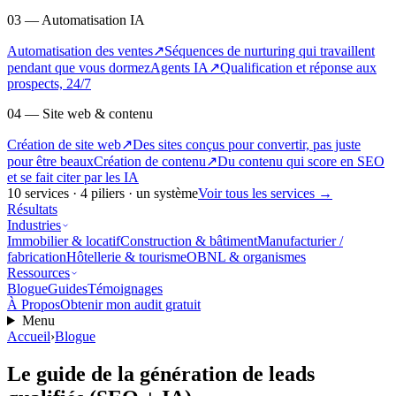
03 — Automatisation IA
Automatisation des ventes
↗
Séquences de nurturing qui travaillent
pendant que vous dormez
Agents IA
↗
Qualification et réponse aux
prospects, 24/7
04 — Site web & contenu
Création de site web
↗
Des sites conçus pour convertir, pas juste
pour être beaux
Création de contenu
↗
Du contenu qui score en SEO
et se fait citer par les IA
10
services ·
4
piliers · un système
Voir tous les services
→
Résultats
Industries
Immobilier & locatif
Construction & bâtiment
Manufacturier /
fabrication
Hôtellerie & tourisme
OBNL & organismes
Ressources
Blogue
Guides
Témoignages
À Propos
Obtenir mon audit gratuit
Menu
Accueil
›
Blogue
Le guide de la génération de leads