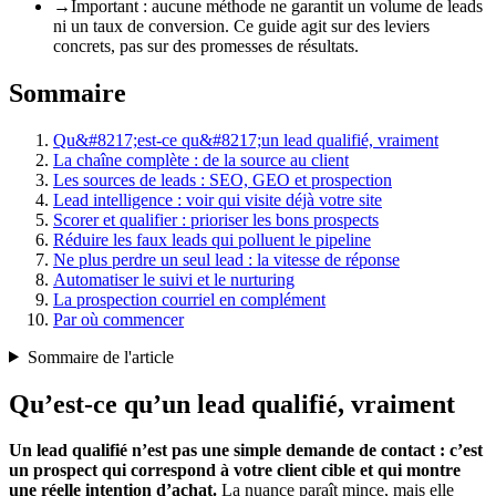
→
Important : aucune méthode ne garantit un volume de leads
ni un taux de conversion. Ce guide agit sur des leviers
concrets, pas sur des promesses de résultats.
Sommaire
Qu&#8217;est-ce qu&#8217;un lead qualifié, vraiment
La chaîne complète : de la source au client
Les sources de leads : SEO, GEO et prospection
Lead intelligence : voir qui visite déjà votre site
Scorer et qualifier : prioriser les bons prospects
Réduire les faux leads qui polluent le pipeline
Ne plus perdre un seul lead : la vitesse de réponse
Automatiser le suivi et le nurturing
La prospection courriel en complément
Par où commencer
Sommaire de l'article
Qu’est-ce qu’un lead qualifié, vraiment
Un lead qualifié n’est pas une simple demande de contact : c’est
un prospect qui correspond à votre client cible et qui montre
une réelle intention d’achat.
La nuance paraît mince, mais elle