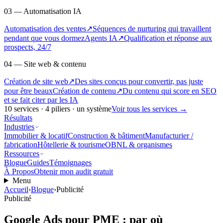
03 — Automatisation IA
Automatisation des ventes
↗
Séquences de nurturing qui travaillent
pendant que vous dormez
Agents IA
↗
Qualification et réponse aux
prospects, 24/7
04 — Site web & contenu
Création de site web
↗
Des sites conçus pour convertir, pas juste
pour être beaux
Création de contenu
↗
Du contenu qui score en SEO
et se fait citer par les IA
10
services ·
4
piliers · un système
Voir tous les services
→
Résultats
Industries
Immobilier & locatif
Construction & bâtiment
Manufacturier /
fabrication
Hôtellerie & tourisme
OBNL & organismes
Ressources
Blogue
Guides
Témoignages
À Propos
Obtenir mon audit gratuit
Menu
Accueil
›
Blogue
›
Publicité
Publicité
Google Ads pour PME : par où