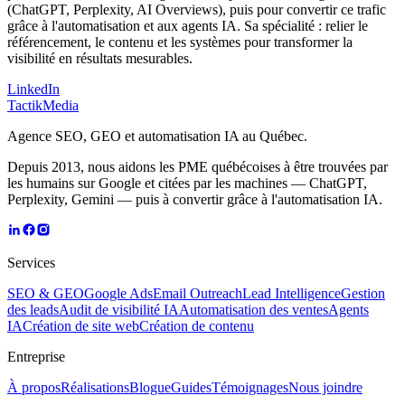
(ChatGPT, Perplexity, AI Overviews), puis pour convertir ce trafic
grâce à l'automatisation et aux agents IA. Sa spécialité : relier le
référencement, le contenu et les systèmes pour transformer la
visibilité en résultats mesurables.
LinkedIn
TactikMedia
Agence SEO, GEO et automatisation IA au Québec.
Depuis 2013, nous aidons les PME québécoises à être trouvées par
les humains sur Google et citées par les machines — ChatGPT,
Perplexity, Gemini — puis à convertir grâce à l'automatisation IA.
Services
SEO & GEO
Google Ads
Email Outreach
Lead Intelligence
Gestion
des leads
Audit de visibilité IA
Automatisation des ventes
Agents
IA
Création de site web
Création de contenu
Entreprise
À propos
Réalisations
Blogue
Guides
Témoignages
Nous joindre