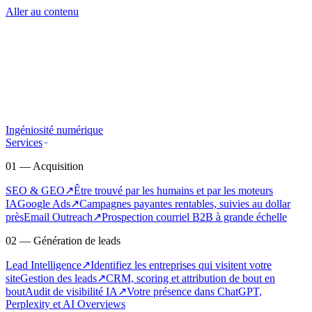
Aller au contenu
Ingéniosité numérique
Services
01 — Acquisition
SEO & GEO
↗
Être trouvé par les humains et par les moteurs
IA
Google Ads
↗
Campagnes payantes rentables, suivies au dollar
près
Email Outreach
↗
Prospection courriel B2B à grande échelle
02 — Génération de leads
Lead Intelligence
↗
Identifiez les entreprises qui visitent votre
site
Gestion des leads
↗
CRM, scoring et attribution de bout en
bout
Audit de visibilité IA
↗
Votre présence dans ChatGPT,
Perplexity et AI Overviews