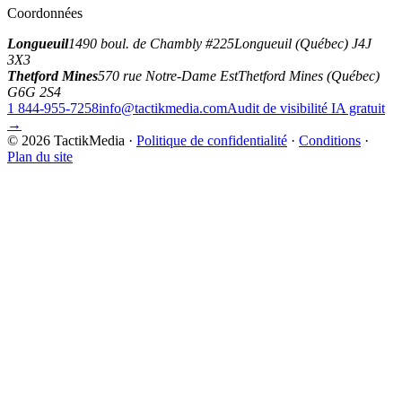
Coordonnées
Longueuil
1490 boul. de Chambly #225
Longueuil (Québec) J4J
3X3
Thetford Mines
570 rue Notre-Dame Est
Thetford Mines (Québec)
G6G 2S4
1 844-955-7258
info@tactikmedia.com
Audit de visibilité IA gratuit
→
©
2026
TactikMedia
·
Politique de confidentialité
·
Conditions
·
Plan du site
tactikmedia
.