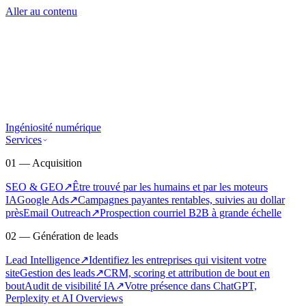
Aller au contenu
Ingéniosité numérique
Services
01 — Acquisition
SEO & GEO
↗
Être trouvé par les humains et par les moteurs
IA
Google Ads
↗
Campagnes payantes rentables, suivies au dollar
près
Email Outreach
↗
Prospection courriel B2B à grande échelle
02 — Génération de leads
Lead Intelligence
↗
Identifiez les entreprises qui visitent votre
site
Gestion des leads
↗
CRM, scoring et attribution de bout en
bout
Audit de visibilité IA
↗
Votre présence dans ChatGPT,
Perplexity et AI Overviews