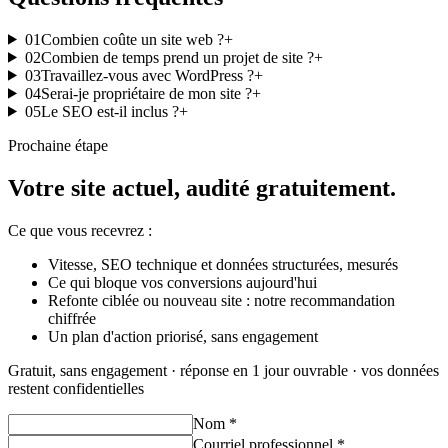
01
Combien coûte un site web ?
+
02
Combien de temps prend un projet de site ?
+
03
Travaillez-vous avec WordPress ?
+
04
Serai-je propriétaire de mon site ?
+
05
Le SEO est-il inclus ?
+
Prochaine étape
Votre site actuel, audité gratuitement.
Ce que vous recevrez :
Vitesse, SEO technique et données structurées, mesurés
Ce qui bloque vos conversions aujourd'hui
Refonte ciblée ou nouveau site : notre recommandation
chiffrée
Un plan d'action priorisé, sans engagement
Gratuit, sans engagement · réponse en 1 jour ouvrable · vos données
restent confidentielles
Nom
*
Courriel professionnel
*