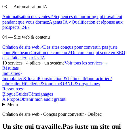
03 — Automatisation IA
Automatisation des ventes
↗
Séquences de nurturing qui travaillent
pendant que vous dormez
Agents IA
↗
Qualification et réponse aux
prospects, 24/7
04 — Site web & contenu
Création de site web
↗
Des sites conçus pour convertir, pas juste
pour être beaux
Création de contenu
↗
Du contenu qui score en SEO
et se fait citer par les IA
10
services ·
4
piliers · un système
Voir tous les services
→
Résultats
Industries
Immobilier & locatif
Construction & bâtiment
Manufacturier /
fabrication
Hôtellerie & tourisme
OBNL & organismes
Ressources
Blogue
Guides
Témoignages
À Propos
Obtenir mon audit gratuit
Menu
Création de site web · Conçus pour convertir · Québec
Un site qui travaille.
Pas juste un site qui