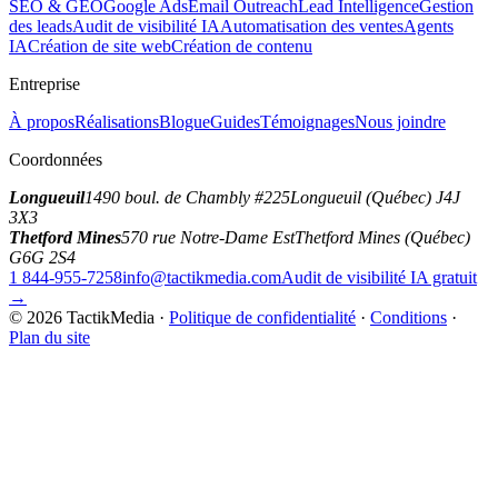
SEO & GEO
Google Ads
Email Outreach
Lead Intelligence
Gestion
des leads
Audit de visibilité IA
Automatisation des ventes
Agents
IA
Création de site web
Création de contenu
Entreprise
À propos
Réalisations
Blogue
Guides
Témoignages
Nous joindre
Coordonnées
Longueuil
1490 boul. de Chambly #225
Longueuil (Québec) J4J
3X3
Thetford Mines
570 rue Notre-Dame Est
Thetford Mines (Québec)
G6G 2S4
1 844-955-7258
info@tactikmedia.com
Audit de visibilité IA gratuit
→
©
2026
TactikMedia
·
Politique de confidentialité
·
Conditions
·
Plan du site
tactikmedia
.