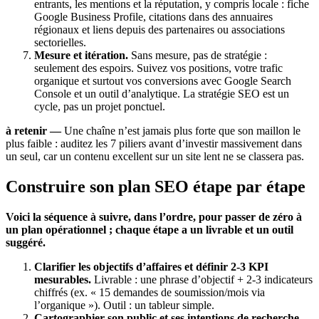
entrants, les mentions et la réputation, y compris locale : fiche
Google Business Profile, citations dans des annuaires
régionaux et liens depuis des partenaires ou associations
sectorielles.
Mesure et itération.
Sans mesure, pas de stratégie :
seulement des espoirs. Suivez vos positions, votre trafic
organique et surtout vos conversions avec Google Search
Console et un outil d’analytique. La stratégie SEO est un
cycle, pas un projet ponctuel.
à retenir —
Une chaîne n’est jamais plus forte que son maillon le
plus faible : auditez les 7 piliers avant d’investir massivement dans
un seul, car un contenu excellent sur un site lent ne se classera pas.
Construire son plan SEO étape par étape
Voici la séquence à suivre, dans l’ordre, pour passer de zéro à
un plan opérationnel ; chaque étape a un livrable et un outil
suggéré.
Clarifier les objectifs d’affaires et définir 2-3 KPI
mesurables.
Livrable : une phrase d’objectif + 2-3 indicateurs
chiffrés (ex. « 15 demandes de soumission/mois via
l’organique »). Outil : un tableur simple.
Cartographier son public et ses intentions de recherche.