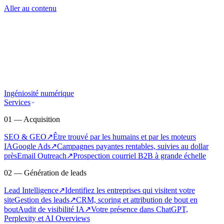
Aller au contenu
Ingéniosité numérique
Services
01 — Acquisition
SEO & GEO
↗
Être trouvé par les humains et par les moteurs
IA
Google Ads
↗
Campagnes payantes rentables, suivies au dollar
près
Email Outreach
↗
Prospection courriel B2B à grande échelle
02 — Génération de leads
Lead Intelligence
↗
Identifiez les entreprises qui visitent votre
site
Gestion des leads
↗
CRM, scoring et attribution de bout en
bout
Audit de visibilité IA
↗
Votre présence dans ChatGPT,
Perplexity et AI Overviews