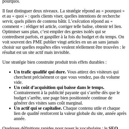
pourquoi.
Il faut distinguer deux niveaux. La stratégie répond au « pourquoi »
et au « quoi » : quels clients viser, quelles intentions de recherche
servir, quels piliers de contenu bâtir. L’exécution répond au «
comment » : rédiger tel article, corriger telle balise, obtenir tel lien.
Optimiser sans plan, c’est empiler des gestes isolés qui se
contredisent parfois, et gaspiller à la fois du budget et du temps. On
voit souvent des PME publier vingt articles en un an sans jamais
choisir sur quelles requêtes elles veulent réellement être trouvées : le
résultat est un site actif mais invisible.
Une stratégie bien construite produit trois effets durables :
Un trafic qualifié qui dure.
Vous attirez des visiteurs qui
cherchent précisément ce que vous vendez, pas du volume
vide.
Un coût d’acquisition qui baisse dans le temps.
Contrairement à la publicité payante qui s’arrête dès que le
budget s’arrête, une page bien positionnée continue de
générer des visites sans coût marginal.
Un actif qui se capitalise.
Chaque contenu utile et chaque
lien de qualité renforcent la valeur globale du site, année après
année.
Quelques définitions rapides pour poser le vocabulaire : le
SEO