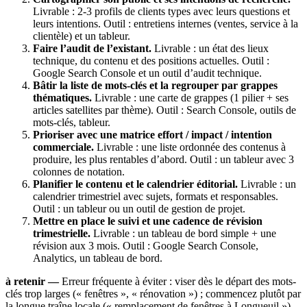
Livrable : 2-3 profils de clients types avec leurs questions et
leurs intentions. Outil : entretiens internes (ventes, service à la
clientèle) et un tableur.
Faire l’audit de l’existant.
Livrable : un état des lieux
technique, du contenu et des positions actuelles. Outil :
Google Search Console et un outil d’audit technique.
Bâtir la liste de mots-clés et la regrouper par grappes
thématiques.
Livrable : une carte de grappes (1 pilier + ses
articles satellites par thème). Outil : Search Console, outils de
mots-clés, tableur.
Prioriser avec une matrice effort / impact / intention
commerciale.
Livrable : une liste ordonnée des contenus à
produire, les plus rentables d’abord. Outil : un tableur avec 3
colonnes de notation.
Planifier le contenu et le calendrier éditorial.
Livrable : un
calendrier trimestriel avec sujets, formats et responsables.
Outil : un tableur ou un outil de gestion de projet.
Mettre en place le suivi et une cadence de révision
trimestrielle.
Livrable : un tableau de bord simple + une
révision aux 3 mois. Outil : Google Search Console,
Analytics, un tableau de bord.
à retenir —
Erreur fréquente à éviter : viser dès le départ des mots-
clés trop larges (« fenêtres », « rénovation ») ; commencez plutôt par
la longue traîne locale (« remplacement de fenêtres à Longueuil »),