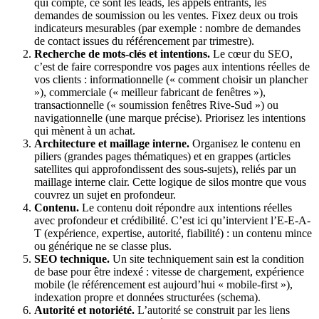
qui compte, ce sont les leads, les appels entrants, les
demandes de soumission ou les ventes. Fixez deux ou trois
indicateurs mesurables (par exemple : nombre de demandes
de contact issues du référencement par trimestre).
Recherche de mots-clés et intentions.
Le cœur du SEO,
c’est de faire correspondre vos pages aux intentions réelles de
vos clients : informationnelle (« comment choisir un plancher
»), commerciale (« meilleur fabricant de fenêtres »),
transactionnelle (« soumission fenêtres Rive-Sud ») ou
navigationnelle (une marque précise). Priorisez les intentions
qui mènent à un achat.
Architecture et maillage interne.
Organisez le contenu en
piliers (grandes pages thématiques) et en grappes (articles
satellites qui approfondissent des sous-sujets), reliés par un
maillage interne clair. Cette logique de silos montre que vous
couvrez un sujet en profondeur.
Contenu.
Le contenu doit répondre aux intentions réelles
avec profondeur et crédibilité. C’est ici qu’intervient l’E-E-A-
T (expérience, expertise, autorité, fiabilité) : un contenu mince
ou générique ne se classe plus.
SEO technique.
Un site techniquement sain est la condition
de base pour être indexé : vitesse de chargement, expérience
mobile (le référencement est aujourd’hui « mobile-first »),
indexation propre et données structurées (schema).
Autorité et notoriété.
L’autorité se construit par les liens