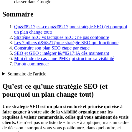
classer dans Google.
Sommaire
Qu&#8217;est-ce qu&#8217;une stratégie SEO (et pourquoi
un plan change tout)
Stratégie SEO vs tactiques SEO : ne pas confondre
Les 7 piliers d&#8217;une stratégie SEO qui fonctionne
Construire son plan SEO étape par étape
SEO et GEO : intégrer l&#8217;IA dès maintenant
Mini étude de cas : une PME qui structure sa visibilité
Par où commencer
Sommaire de l'article
Qu’est-ce qu’une stratégie SEO (et
pourquoi un plan change tout)
Une stratégie SEO est un plan structuré et priorisé qui vise à
faire gagner à votre site de la visibilité organique sur les
requêtes à valeur commerciale, celles qui vous amènent de vrais
clients.
Ce n’est pas une liste de « trucs » à appliquer, mais un cadre
de décision : sur quoi vous vous positionnez, dans quel ordre, et