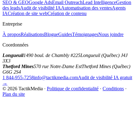
SEO & GEO
Google Ads
Email Outreach
Lead Intelligence
Gestion
des leads
Audit de visibilité IA
Automatisation des ventes
Agents
IA
Création de site web
Création de contenu
Entreprise
À propos
Réalisations
Blogue
Guides
Témoignages
Nous joindre
Coordonnées
Longueuil
1490 boul. de Chambly #225
Longueuil (Québec) J4J
3X3
Thetford Mines
570 rue Notre-Dame Est
Thetford Mines (Québec)
G6G 2S4
1 844-955-7258
info@tactikmedia.com
Audit de visibilité IA gratuit
→
©
2026
TactikMedia
·
Politique de confidentialité
·
Conditions
·
Plan du site
tactikmedia
.