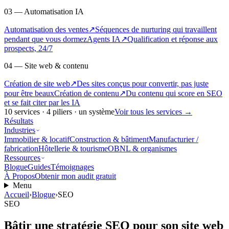
03 — Automatisation IA
Automatisation des ventes
↗
Séquences de nurturing qui travaillent
pendant que vous dormez
Agents IA
↗
Qualification et réponse aux
prospects, 24/7
04 — Site web & contenu
Création de site web
↗
Des sites conçus pour convertir, pas juste
pour être beaux
Création de contenu
↗
Du contenu qui score en SEO
et se fait citer par les IA
10
services ·
4
piliers · un système
Voir tous les services
→
Résultats
Industries
Immobilier & locatif
Construction & bâtiment
Manufacturier /
fabrication
Hôtellerie & tourisme
OBNL & organismes
Ressources
Blogue
Guides
Témoignages
À Propos
Obtenir mon audit gratuit
Menu
Accueil
›
Blogue
›
SEO
SEO
Bâtir une stratégie SEO pour son site web