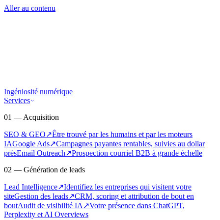
Aller au contenu
Ingéniosité numérique
Services
01 — Acquisition
SEO & GEO
↗
Être trouvé par les humains et par les moteurs
IA
Google Ads
↗
Campagnes payantes rentables, suivies au dollar
près
Email Outreach
↗
Prospection courriel B2B à grande échelle
02 — Génération de leads
Lead Intelligence
↗
Identifiez les entreprises qui visitent votre
site
Gestion des leads
↗
CRM, scoring et attribution de bout en
bout
Audit de visibilité IA
↗
Votre présence dans ChatGPT,
Perplexity et AI Overviews