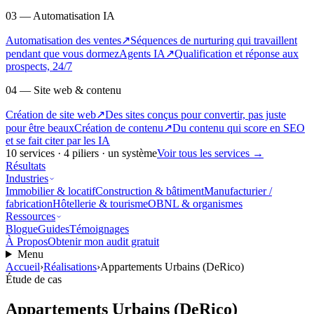
03 — Automatisation IA
Automatisation des ventes
↗
Séquences de nurturing qui travaillent
pendant que vous dormez
Agents IA
↗
Qualification et réponse aux
prospects, 24/7
04 — Site web & contenu
Création de site web
↗
Des sites conçus pour convertir, pas juste
pour être beaux
Création de contenu
↗
Du contenu qui score en SEO
et se fait citer par les IA
10
services ·
4
piliers · un système
Voir tous les services
→
Résultats
Industries
Immobilier & locatif
Construction & bâtiment
Manufacturier /
fabrication
Hôtellerie & tourisme
OBNL & organismes
Ressources
Blogue
Guides
Témoignages
À Propos
Obtenir mon audit gratuit
Menu
Accueil
›
Réalisations
›
Appartements Urbains (DeRico)
Étude de cas
Appartements Urbains (DeRico)