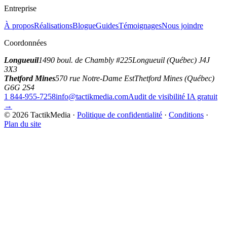
Entreprise
À propos
Réalisations
Blogue
Guides
Témoignages
Nous joindre
Coordonnées
Longueuil
1490 boul. de Chambly #225
Longueuil (Québec) J4J
3X3
Thetford Mines
570 rue Notre-Dame Est
Thetford Mines (Québec)
G6G 2S4
1 844-955-7258
info@tactikmedia.com
Audit de visibilité IA gratuit
→
©
2026
TactikMedia
·
Politique de confidentialité
·
Conditions
·
Plan du site
tactikmedia
.