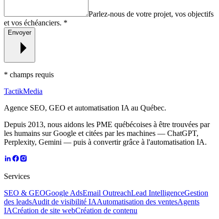
Parlez-nous de votre projet, vos objectifs
et vos échéanciers.
*
Envoyer
*
champs requis
TactikMedia
Agence SEO, GEO et automatisation IA au Québec.
Depuis 2013, nous aidons les PME québécoises à être trouvées par
les humains sur Google et citées par les machines — ChatGPT,
Perplexity, Gemini — puis à convertir grâce à l'automatisation IA.
Services
SEO & GEO
Google Ads
Email Outreach
Lead Intelligence
Gestion
des leads
Audit de visibilité IA
Automatisation des ventes
Agents
IA
Création de site web
Création de contenu